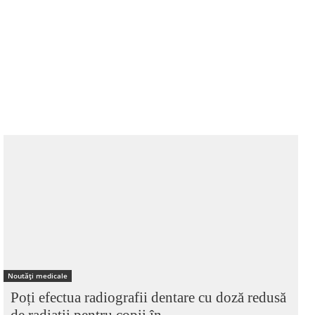
Noutăți medicale
Poți efectua radiografii dentare cu doză redusă
de radiații pentru copii în...