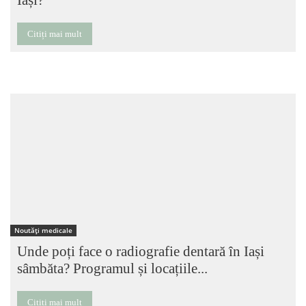
Citiți mai mult
Noutăți medicale
Unde poți face o radiografie dentară în Iași
sâmbăta? Programul și locațiile...
Citiți mai mult