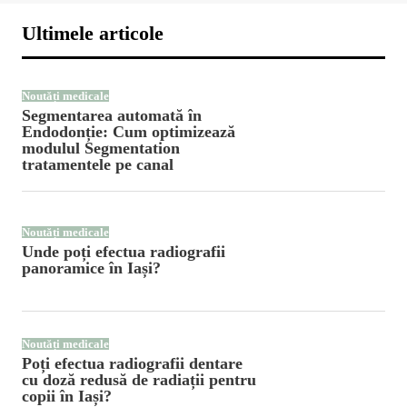
Ultimele articole
Noutăți medicale
Segmentarea automată în
Endodonție: Cum optimizează
modulul Segmentation
tratamentele pe canal
Noutăți medicale
Unde poți efectua radiografii
panoramice în Iași?
Noutăți medicale
Poți efectua radiografii dentare
cu doză redusă de radiații pentru
copii în Iași?