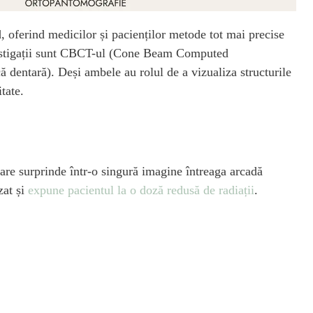
, oferind medicilor și pacienților metode tot mai precise
nvestigații sunt CBCT-ul (Cone Beam Computed
dentară). Deși ambele au rolul de a vizualiza structurile
itate.
re surprinde într-o singură imagine întreaga arcadă
zat și
expune pacientul la o doză redusă de radiații
.