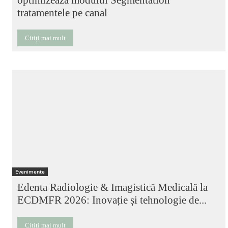
tratamentele pe canal
Citiți mai mult
Evenimente
Edenta Radiologie & Imagistică Medicală la
ECDMFR 2026: Inovație și tehnologie de...
Citiți mai mult