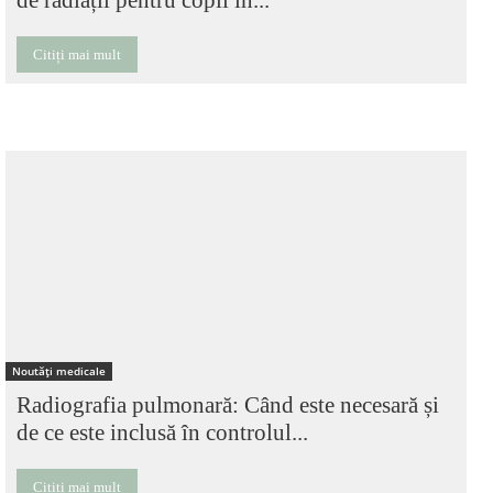
Citiți mai mult
Noutăți medicale
Radiografia pulmonară: Când este necesară și
de ce este inclusă în controlul...
Citiți mai mult