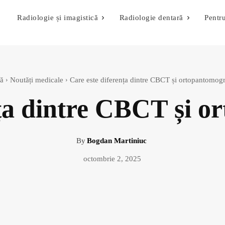
Radiologie și imagistică
Radiologie dentară
Pentru
ă
Noutăți medicale
Care este diferența dintre CBCT și ortopantomogr
nța dintre CBCT și o
By
Bogdan Martiniuc
octombrie 2, 2025