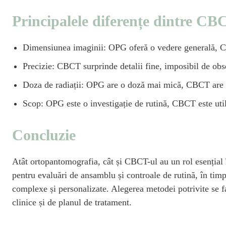
Principalele diferențe dintre CB
Dimensiunea imaginii: OPG oferă o vedere generală, CB
Precizie: CBCT surprinde detalii fine, imposibil de obs
Doza de radiații: OPG are o doză mai mică, CBCT are o 
Scop: OPG este o investigație de rutină, CBCT este utili
Concluzie
Atât ortopantomografia, cât și CBCT-ul au un rol esențial
pentru evaluări de ansamblu și controale de rutină, în tim
complexe și personalizate. Alegerea metodei potrivite se fa
clinice și de planul de tratament.