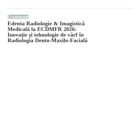
Evenimente
Edenta Radiologie & Imagistică
Medicală la ECDMFR 2026:
Inovație și tehnologie de vârf în
Radiologia Dento-Maxilo-Facială