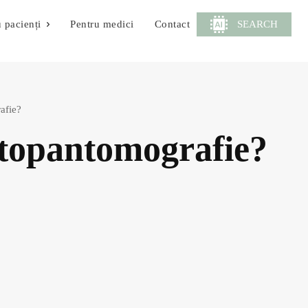
SEARCH
 pacienți
Pentru medici
Contact
afie?
rtopantomografie?