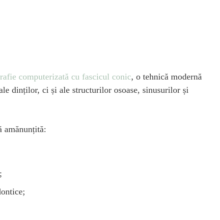
afie computerizată cu fascicul conic
, o tehnică modernă
 dinților, ci și ale structurilor osoase, sinusurilor și
ă amănunțită:
;
dontice;