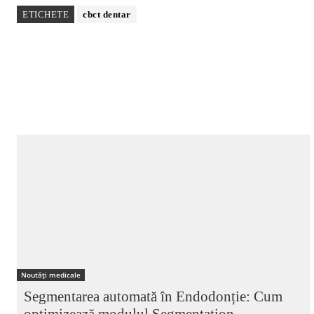
ETICHETE
cbct dentar
Noutăți medicale
Segmentarea automată în Endodonție: Cum
optimizează modulul Segmentation