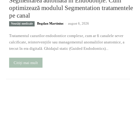
Segmentarea automată în Endodonție: Cum
optimizează modulul Segmentation tratamentele
pe canal
Bogdan Martiniuc
-
august 6, 2026
Noutăți medicale
Tratamentul cazurilor endodontice complexe, cum ar fi canalele sever
calcificate, reintervențiile sau managementul anomaliilor anatomice, a
trecut în era digitală. Ghidajul static (Guided Endodontics)...
Citiți mai mult