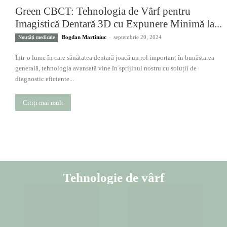
Green CBCT: Tehnologia de Vârf pentru
Imagistică Dentară 3D cu Expunere Minimă la...
Bogdan Martiniuc
-
septembrie 20, 2024
Noutăți medicale
Într-o lume în care sănătatea dentară joacă un rol important în bunăstarea
generală, tehnologia avansată vine în sprijinul nostru cu soluții de
diagnostic eficiente...
Citiți mai mult
Tehnologie de vârf