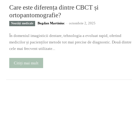
Care este diferența dintre CBCT și
ortopantomografie?
Bogdan Martiniuc
-
octombrie 2, 2025
Noutăți medicale
În domeniul imagisticii dentare, tehnologia a evoluat rapid, oferind
medicilor și pacienților metode tot mai precise de diagnostic. Două dintre
cele mai frecvent utilizate...
Citiți mai mult