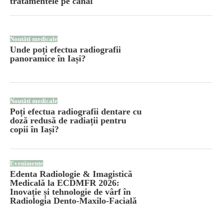
tratamentele pe canal
Noutăți medicale
Unde poți efectua radiografii
panoramice în Iași?
Noutăți medicale
Poți efectua radiografii dentare cu
doză redusă de radiații pentru
copii în Iași?
Evenimente
Edenta Radiologie & Imagistică
Medicală la ECDMFR 2026:
Inovație și tehnologie de vârf în
Radiologia Dento-Maxilo-Facială