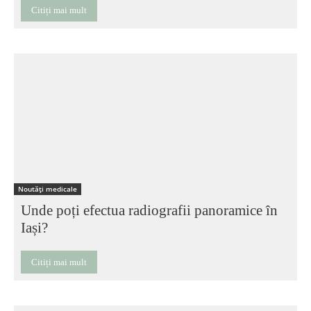
Citiți mai mult
Noutăți medicale
Unde poți efectua radiografii panoramice în
Iași?
Citiți mai mult