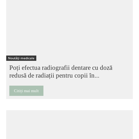
Noutăți medicale
Poți efectua radiografii dentare cu doză
redusă de radiații pentru copii în...
Citiți mai mult