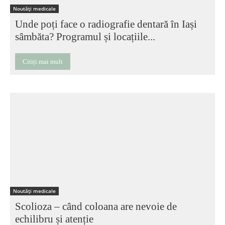
Noutăți medicale
Unde poți face o radiografie dentară în Iași
sâmbăta? Programul și locațiile...
Citiți mai mult
Noutăți medicale
Scolioza – când coloana are nevoie de
echilibru și atenție