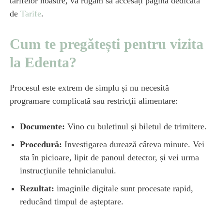
tarifelor noastre, vă rugăm să accesați pagina dedicată
de
Tarife
.
Cum te pregătești pentru vizita
la Edenta?
Procesul este extrem de simplu și nu necesită
programare complicată sau restricții alimentare:
Documente:
Vino cu buletinul și biletul de trimitere.
Procedură:
Investigarea durează câteva minute. Vei
sta în picioare, lipit de panoul detector, și vei urma
instrucțiunile tehnicianului.
Rezultat:
imaginile digitale sunt procesate rapid,
reducând timpul de așteptare.