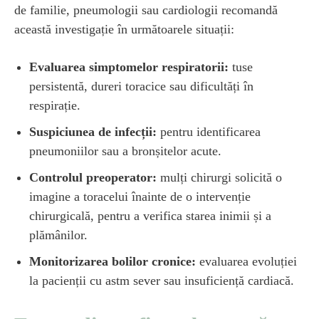
de familie, pneumologii sau cardiologii recomandă
această investigație în următoarele situații:
Evaluarea simptomelor respiratorii:
tuse
persistentă, dureri toracice sau dificultăți în
respirație.
Suspiciunea de infecții:
pentru identificarea
pneumoniilor sau a bronșitelor acute.
Controlul preoperator:
mulți chirurgi solicită o
imagine a toracelui înainte de o intervenție
chirurgicală, pentru a verifica starea inimii și a
plămânilor.
Monitorizarea bolilor cronice:
evaluarea evoluției
la pacienții cu astm sever sau insuficiență cardiacă.