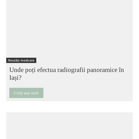
Noutăți medicale
Unde poți efectua radiografii panoramice în
Iași?
Citiți mai mult