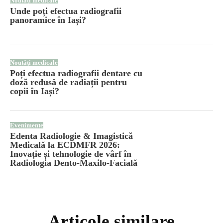
Noutăți medicale
Unde poți efectua radiografii
panoramice în Iași?
Noutăți medicale
Poți efectua radiografii dentare cu
doză redusă de radiații pentru
copii în Iași?
Evenimente
Edenta Radiologie & Imagistică
Medicală la ECDMFR 2026:
Inovație și tehnologie de vârf în
Radiologia Dento-Maxilo-Facială
Articole similare