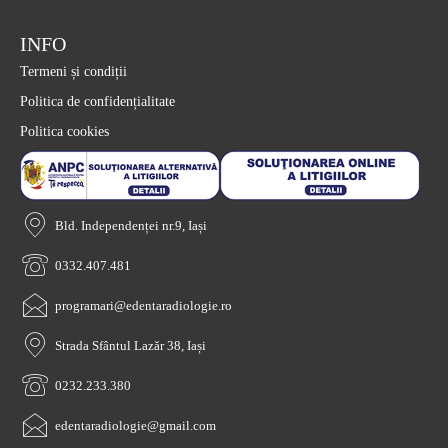
INFO
Termeni și condiții
Politica de confidențialitate
Politica cookies
Bld. Independenței nr.9, Iași
0332.407.481
programari@edentaradiologie.ro
Strada Sfântul Lazăr 38, Iași
0232.233.380
edentaradiologie@gmail.com