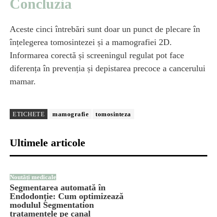
Concluzia
Aceste cinci întrebări sunt doar un punct de plecare în
înțelegerea tomosintezei și a mamografiei 2D.
Informarea corectă și screeningul regulat pot face
diferența în prevenția și depistarea precoce a cancerului
mamar.
ETICHETE
mamografie
tomosinteza
Ultimele articole
Noutăți medicale
Segmentarea automată în
Endodonție: Cum optimizează
modulul Segmentation
tratamentele pe canal