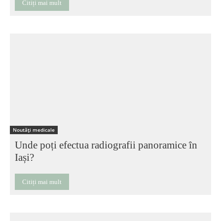
Citiți mai mult
Noutăți medicale
Unde poți efectua radiografii panoramice în
Iași?
Citiți mai mult