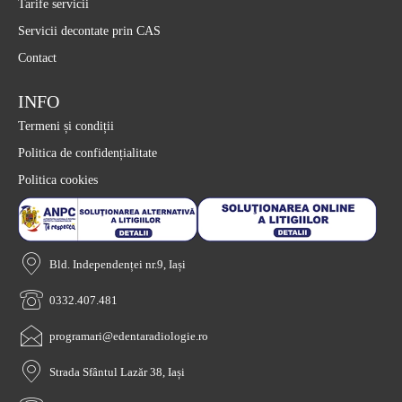
Tarife servicii
Servicii decontate prin CAS
Contact
INFO
Termeni și condiții
Politica de confidențialitate
Politica cookies
Bld. Independenței nr.9, Iași
0332.407.481
programari@edentaradiologie.ro
Strada Sfântul Lazăr 38, Iași