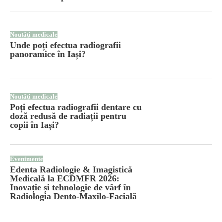
Noutăți medicale
Unde poți efectua radiografii
panoramice în Iași?
Noutăți medicale
Poți efectua radiografii dentare cu
doză redusă de radiații pentru
copii în Iași?
Evenimente
Edenta Radiologie & Imagistică
Medicală la ECDMFR 2026:
Inovație și tehnologie de vârf în
Radiologia Dento-Maxilo-Facială