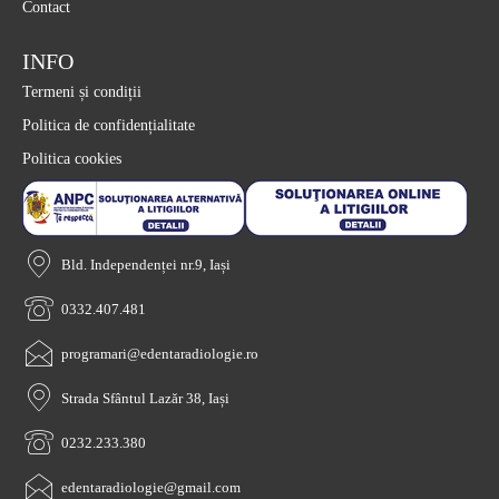
Contact
INFO
Termeni și condiții
Politica de confidențialitate
Politica cookies
Bld. Independenței nr.9, Iași
0332.407.481
programari@edentaradiologie.ro
Strada Sfântul Lazăr 38, Iași
0232.233.380
edentaradiologie@gmail.com