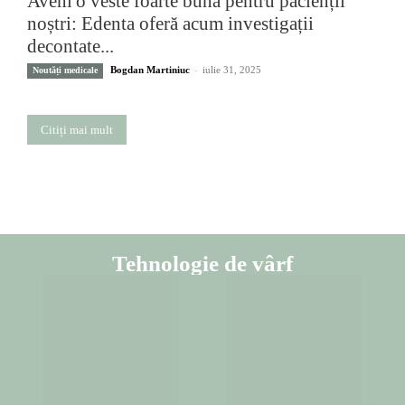
Avem o veste foarte bună pentru pacienții
noștri: Edenta oferă acum investigații
decontate...
Bogdan Martiniuc
-
iulie 31, 2025
Noutăți medicale
Citiți mai mult
Tehnologie de vârf